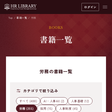
ログイン
Top
書籍一覧
労務
BOOKS
書籍一覧
労務の書籍一覧
カテゴリで絞り込み
すべて (488)
AI・人事AX (2)
人事基礎 (12)
労務 (255)
採用 (15)
人事制度 (45)