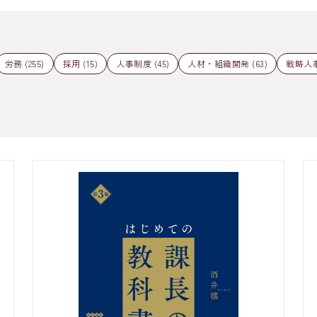
労務 (255)
採用 (15)
人事制度 (45)
人材・組織開発 (63)
戦略人事 