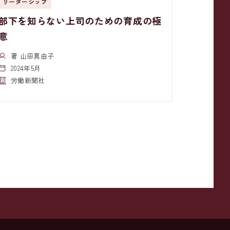
リーダーシップ
部下を知らない上司のための育成の極
意
著 山田真由子
2024年5月
労働新聞社