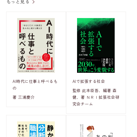
もっと見る
AI時代に仕事と呼べるも
AIで拡張する社会
の
監修 此本臣吾、編著 森
著 三浦慶介
健、著 ＮＲＩ拡張社会研
究会チーム