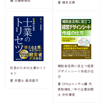
編 労働新聞社
著 橋本正徳
補助金活用に役立つ経営
社長のための士業のトリ
デザインシート作成の仕
セツ
方
著 弁護士 島田直行
著 Officeコンサル鷹 代
表取締役／中小企業診断
士 中村貴彦