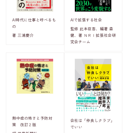
AI時代に仕事と呼べるも
AIで拡張する社会
の
監修 此本臣吾、編著 森
著 三浦慶介
健、著 ＮＲＩ拡張社会研
究会チーム
熱中症の怖さと予防対
会社は「仲良しクラブ」
策 改訂２版
でいい