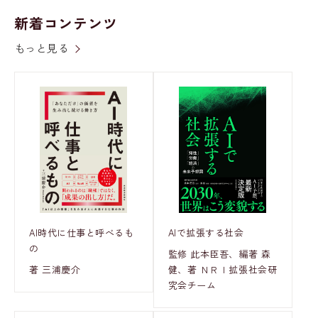
新着コンテンツ
もっと見る
AI時代に仕事と呼べるも
AIで拡張する社会
の
監修 此本臣吾、編著 森
著 三浦慶介
健、著 ＮＲＩ拡張社会研
究会チーム