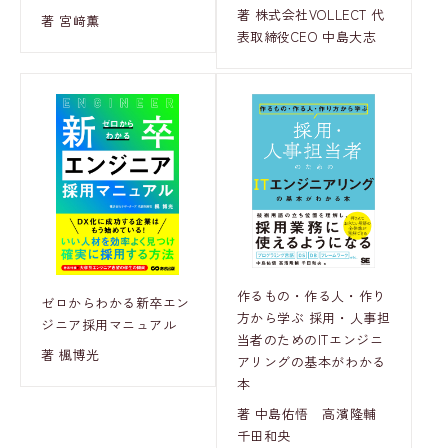
著 株式会社VOLLECT 代
著 宮﨑薫
表取締役CEO 中島大志
作るもの・作る人・作り
ゼロからわかる新卒エン
方から学ぶ 採用・人事担
ジニア採用マニュアル
当者のためのITエンジニ
著 楓博光
アリングの基本がわかる
本
著 中島佑悟 高濱隆輔
千田和央