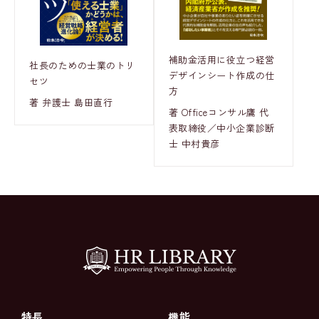
補助金活用に役立つ経営
社長のための士業のトリ
デザインシート作成の仕
セツ
方
著 弁護士 島田直行
著 Officeコンサル鷹 代
表取締役／中小企業診断
士 中村貴彦
特長
機能