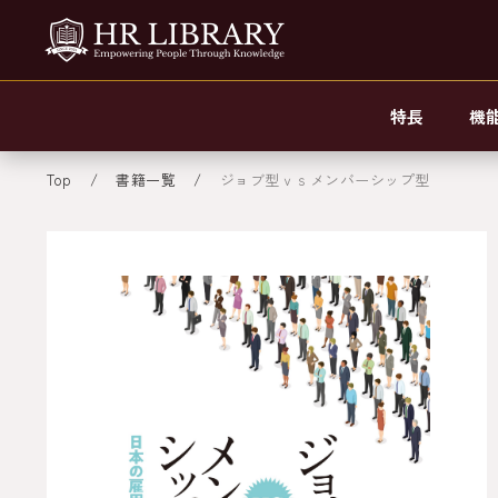
特長
機
Top
書籍一覧
ジョブ型ｖｓメンバーシップ型