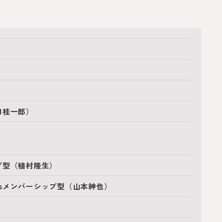
口桂一郎）
）
プ型（植村隆生）
sメンバーシップ型（山本紳也）