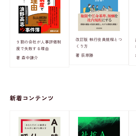
改訂版 執行役員規程とつ
９割の会社が人事評価制
くり方
度で失敗する理由
著 荻原勝
著 森中謙介
新着コンテンツ