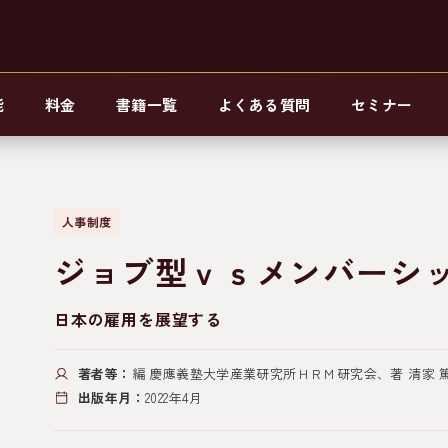
能
料金
書籍一覧
よくある質問
セミナー
人事制度
ジョブ型ｖｓメンバーシ
日本の雇用を展望する
著者等：
編 慶應義塾大学産業研究所ＨＲＭ研究会、著 清家 篤
出版年月：
2022年4月