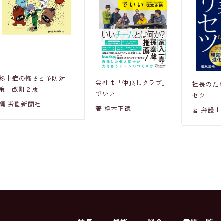
熱中症の怖さと予防対
会社は「仲良しクラブ」
社長のた
策 改訂２版
でいい
セツ
編 労働新聞社
著 橋本正徳
著 弁護士