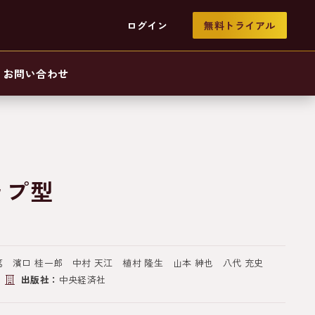
ログイン
無料トライアル
お問い合わせ
ップ型
 濱口 桂一郎 中村 天江 植村 隆生 山本 紳也 八代 充史
出版社：
中央経済社