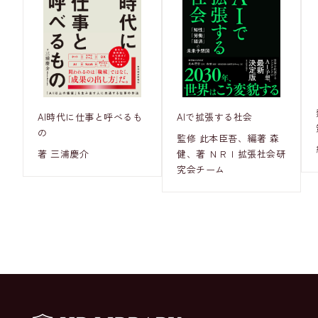
AI時代に仕事と呼べるも
AIで拡張する社会
の
監修 此本臣吾、編著 森
著 三浦慶介
健、著 ＮＲＩ拡張社会研
究会チーム