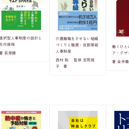
選択型人事制度の設計と
介護離職をさせない組織
社内規程
づくりと職務・役割等級
働くひと
人事制度
著 荻原勝
ア・デザ
西村 聡 監修 吉岡規
著 金井
子 著