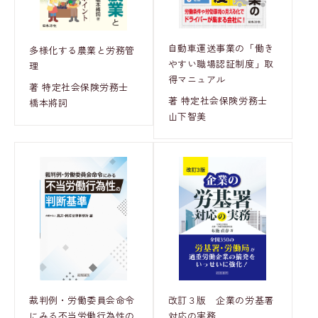
自動車運送事業の「働き
多様化する農業と労務管
やすい職場認証制度」取
理
得マニュアル
著 特定社会保険労務士
著 特定社会保険労務士
橋本將詞
山下智美
裁判例・労働委員会命令
改訂３版 企業の労基署
にみる不当労働行為性の
対応の実務