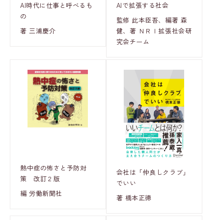
AI時代に仕事と呼べるも
AIで拡張する社会
の
監修 此本臣吾、編著 森
著 三浦慶介
健、著 ＮＲＩ拡張社会研
究会チーム
熱中症の怖さと予防対
会社は「仲良しクラブ」
策 改訂２版
でいい
編 労働新聞社
著 橋本正徳