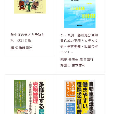
熱中症の怖さと予防対
ケース別 懲戒処分通知
策 改訂２版
書作成の実務とモデル文
例－事前準備・記載のポ
編 労働新聞社
イント－
編著 弁護士 黒田清行
弁護士 猿木秀和