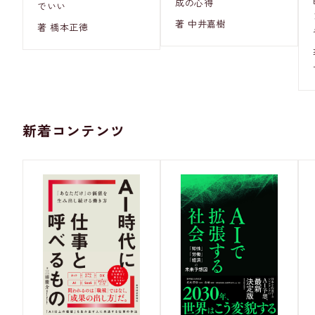
成の心得
でいい
著 中井嘉樹
著 橋本正徳
新着コンテンツ