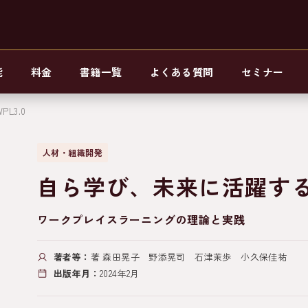
能
料金
書籍一覧
よくある質問
セミナー
L3.0
人材・組織開発
自ら学び、未来に活躍する人
ワークプレイスラーニングの理論と実践
著者等：
著 森田晃子 野添晃司 石津茉歩 小久保佳祐
出版年月：
2024年2月