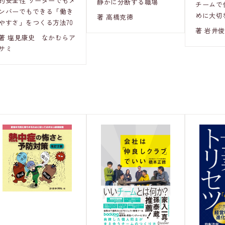
的安全性 リーダーでもメ
静かに分断する職場
チームで
ンバーでもできる「働き
めに大切
著 高橋克徳
やすさ」をつくる方法70
著 岩井
著 塩見康史 なかむらア
サミ