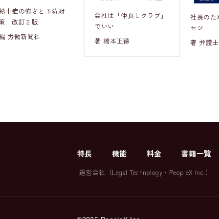
熱中症の怖さと予防対
会社は「仲良しクラブ」
社長のた
策 改訂２版
でいい
セツ
編 労働新聞社
著 橋本正徳
著 弁護士
特長
機能
料金
書籍一覧
運営会社（
Legal Technology
・
PeopleX Inc.
）