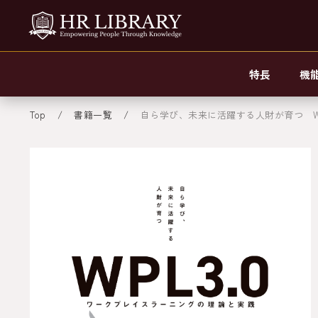
特長
機
Top
書籍一覧
自ら学び、未来に活躍する人財が育つ WP