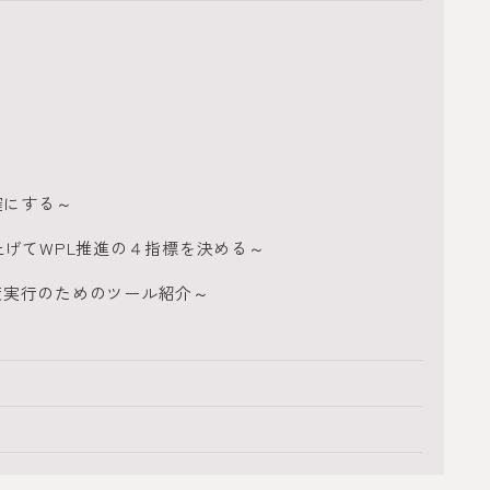
確にする～
ち上げてWPL推進の４指標を決める～
策実行のためのツール紹介～