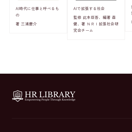
AI時代に仕事と呼べるも
AIで拡張する社会
の
監修 此本臣吾、編著 森
著 三浦慶介
健、著 ＮＲＩ拡張社会研
究会チーム