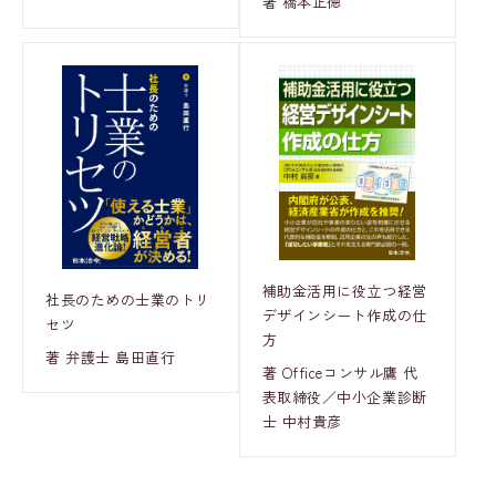
著 橋本正徳
補助金活用に役立つ経営
社長のための士業のトリ
デザインシート作成の仕
セツ
方
著 弁護士 島田直行
著 Officeコンサル鷹 代
表取締役／中小企業診断
士 中村貴彦