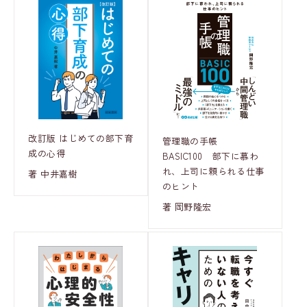
改訂版 はじめての部下育
管理職の手帳
成の心得
BASIC100 部下に慕わ
れ、上司に頼られる仕事
著 中井嘉樹
のヒント
著 岡野隆宏