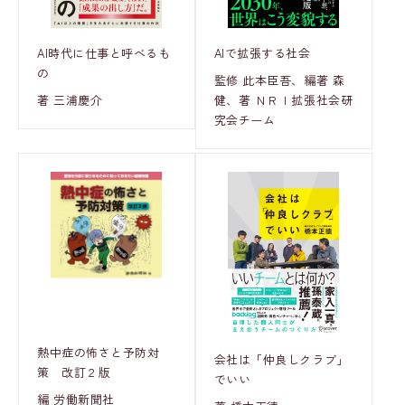
AI時代に仕事と呼べるも
AIで拡張する社会
の
監修 此本臣吾、編著 森
著 三浦慶介
健、著 ＮＲＩ拡張社会研
究会チーム
熱中症の怖さと予防対
会社は「仲良しクラブ」
策 改訂２版
でいい
編 労働新聞社