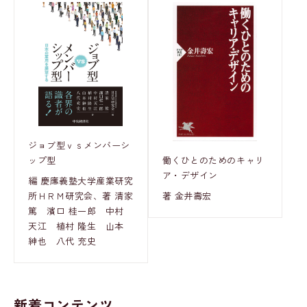
ジョブ型ｖｓメンバーシ
ップ型
働くひとのためのキャリ
ア・デザイン
編 慶應義塾大学産業研究
所ＨＲＭ研究会、著 清家
著 金井壽宏
篤 濱口 桂一郎 中村
天江 植村 隆生 山本
紳也 八代 充史
新着コンテンツ