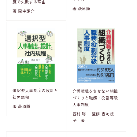
度で失敗する理由
著 荻原勝
著 森中謙介
選択型人事制度の設計と
介護離職をさせない組織
社内規程
づくりと職務・役割等級
人事制度
著 荻原勝
西村 聡 監修 吉岡規
子 著