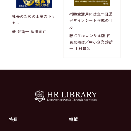
補助金活用に役立つ経営
社長のための士業のトリ
デザインシート作成の仕
セツ
方
著 弁護士 島田直行
著 Officeコンサル鷹 代
表取締役／中小企業診断
士 中村貴彦
特長
機能