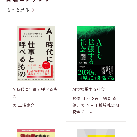
もっと見る
AI時代に仕事と呼べるも
AIで拡張する社会
の
監修 此本臣吾、編著 森
著 三浦慶介
健、著 ＮＲＩ拡張社会研
究会チーム