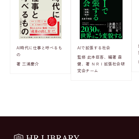
AI時代に仕事と呼べるも
AIで拡張する社会
の
監修 此本臣吾、編著 森
著 三浦慶介
健、著 ＮＲＩ拡張社会研
究会チーム