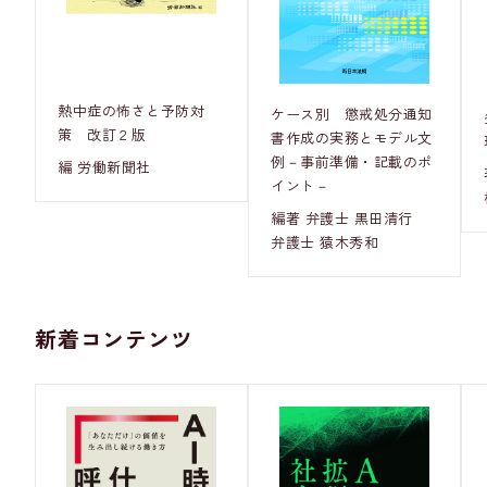
熱中症の怖さと予防対
ケース別 懲戒処分通知
策 改訂２版
書作成の実務とモデル文
例－事前準備・記載のポ
編 労働新聞社
イント－
編著 弁護士 黒田清行
弁護士 猿木秀和
新着コンテンツ