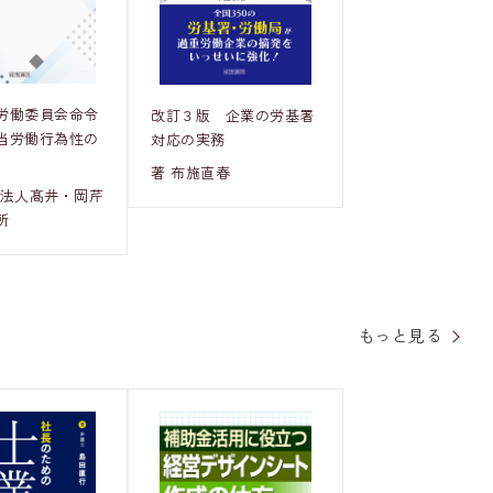
労働委員会命令
改訂３版 企業の労基署
当労働行為性の
対応の実務
著 布施直春
士法人髙井・岡芹
所
もっと見る