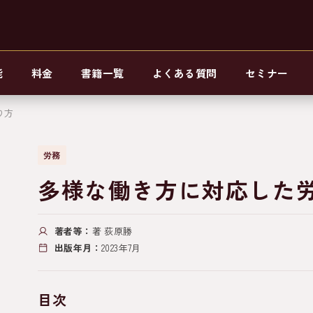
能
料金
書籍一覧
よくある質問
セミナー
り方
労務
多様な働き方に対応した
著者等：
著 荻原勝
出版年月：
2023年7月
目次