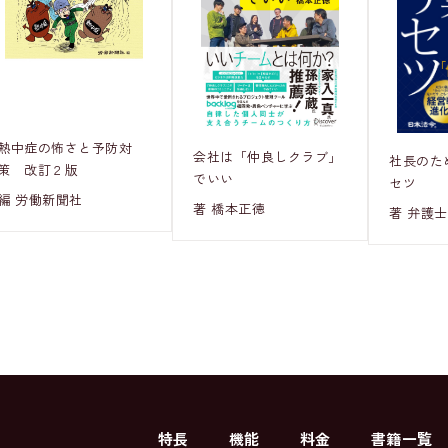
熱中症の怖さと予防対
会社は「仲良しクラブ」
社長のた
策 改訂２版
でいい
セツ
編 労働新聞社
著 橋本正徳
著 弁護士
特長
機能
料金
書籍一覧