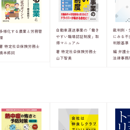
裁判例・
自動車運送事業の「働き
多様化する農業と労務管
にみる不
やすい職場認証制度」取
理
判断基準
得マニュアル
著 特定社会保険労務士
編 弁護
著 特定社会保険労務士
橋本將詞
法律事務
山下智美