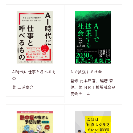
AI時代に仕事と呼べるも
AIで拡張する社会
の
監修 此本臣吾、編著 森
著 三浦慶介
健、著 ＮＲＩ拡張社会研
究会チーム