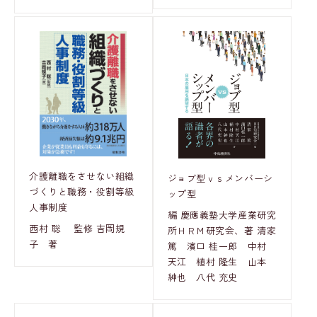
介護離職をさせない組織
ジョブ型ｖｓメンバーシ
づくりと職務・役割等級
ップ型
人事制度
編 慶應義塾大学産業研究
西村 聡 監修 吉岡規
所ＨＲＭ研究会、著 清家
子 著
篤 濱口 桂一郎 中村
天江 植村 隆生 山本
紳也 八代 充史