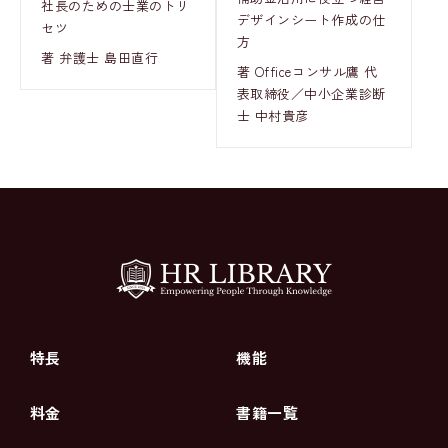
社長のための士業のトリ
デザインシート作成の仕
セツ
方
著 弁護士 島田直行
著 Officeコンサル鷹 代
表取締役／中小企業診断
士 中村貴彦
特長
機能
料金
書籍一覧