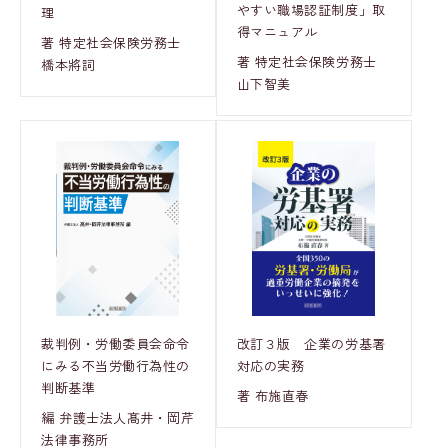
やすい職場認証制度」取
理
得マニュアル
著 特定社会保険労務士
著 特定社会保険労務士
橋本將詞
山下智美
裁判例・労働委員会命令
改訂３版 企業の労基署
にみる不当労働行為性の
対応の実務
判断基準
著 布施直春
編 弁護士法人髙井・岡芹
法律事務所