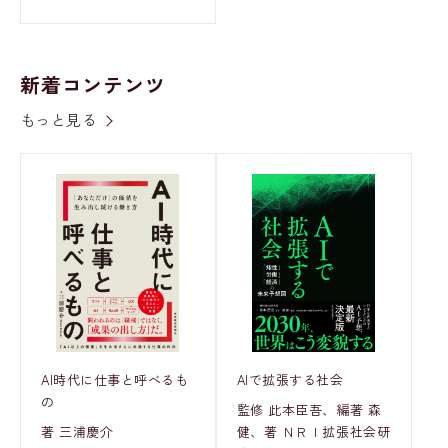
新着コンテンツ
もっと見る
AI時代に仕事と呼べるも
AIで拡張する社会
の
監修 此本臣吾、編著 森
著 三浦慶介
健、著 ＮＲＩ拡張社会研