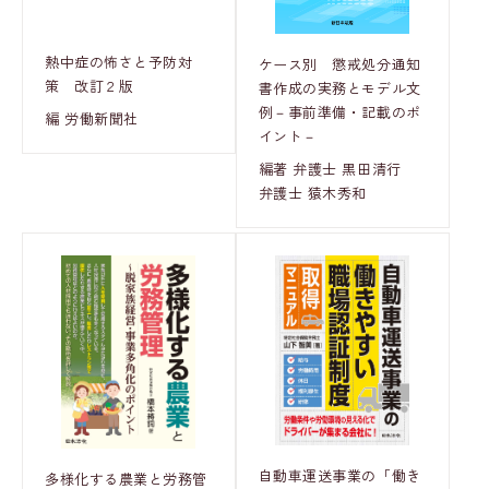
熱中症の怖さと予防対
ケース別 懲戒処分通知
策 改訂２版
書作成の実務とモデル文
例－事前準備・記載のポ
編 労働新聞社
イント－
編著 弁護士 黒田清行
弁護士 猿木秀和
自動車運送事業の「働き
多様化する農業と労務管