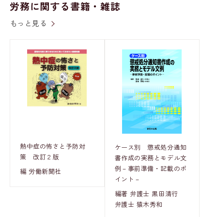
労務に関する書籍・雑誌
もっと見る
熱中症の怖さと予防対
ケース別 懲戒処分通知
策 改訂２版
書作成の実務とモデル文
例－事前準備・記載のポ
編 労働新聞社
イント－
編著 弁護士 黒田清行
弁護士 猿木秀和