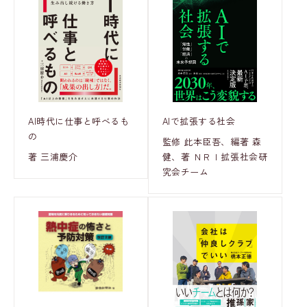
AI時代に仕事と呼べるも
AIで拡張する社会
の
監修 此本臣吾、編著 森
著 三浦慶介
健、著 ＮＲＩ拡張社会研
究会チーム