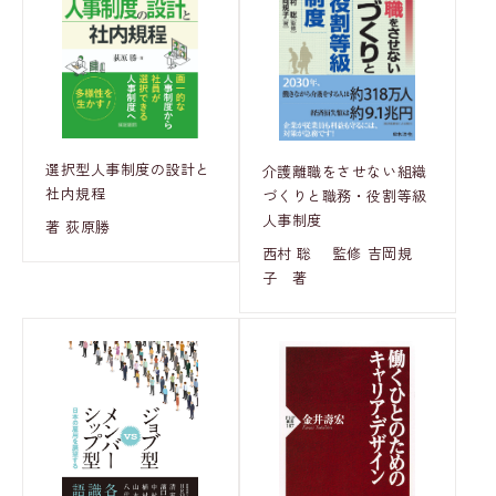
選択型人事制度の設計と
介護離職をさせない組織
社内規程
づくりと職務・役割等級
人事制度
著 荻原勝
西村 聡 監修 吉岡規
子 著