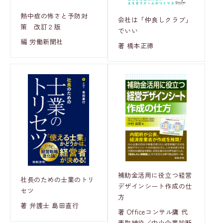
熱中症の怖さと予防対
会社は「仲良しクラブ」
策 改訂２版
でいい
編 労働新聞社
著 橋本正徳
補助金活用に役立つ経営
社長のための士業のトリ
デザインシート作成の仕
セツ
方
著 弁護士 島田直行
著 Officeコンサル鷹 代
表取締役／中小企業診断