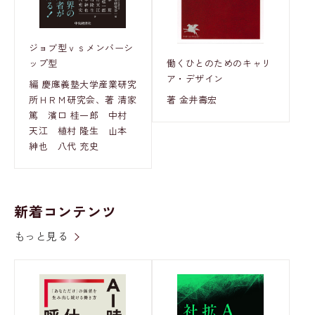
ジョブ型ｖｓメンバーシ
ップ型
働くひとのためのキャリ
ア・デザイン
編 慶應義塾大学産業研究
所ＨＲＭ研究会、著 清家
著 金井壽宏
篤 濱口 桂一郎 中村
天江 植村 隆生 山本
紳也 八代 充史
新着コンテンツ
もっと見る