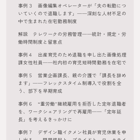
事例３ 画像編集オペレーターが「夫の転勤につ
いていくので退職します」──深刻な人材不足の
中で生まれた在宅勤務制度
解説 テレワークの労務管理──統計・規定・労
働時間制度と留意点
事例４ 出産育児のため退職を申し出た画像処理
課女性社員──社内初の育児短時間勤務を在宅で
事例５ 営業企画課長、親の介護で「課長を辞め
ます」──フレックスタイム制導入で役割を全
う、部下を早期育成
事例６ “重労働”継続雇用を拒否した定年退職者
を、ワークシェアリングで再雇用──「定年延
長」を考えるきっかけに
事例７ デザイン職イクメン社員が育児休業を申
し出る──問題提起と、プライドと、ワークライ