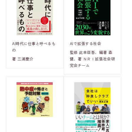
AI時代に仕事と呼べるも
AIで拡張する社会
の
監修 此本臣吾、編著 森
著 三浦慶介
健、著 ＮＲＩ拡張社会研
究会チーム