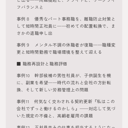
フバランスと
事例８ 優秀なパート事務職を、離職防止対策と
して短時間正社員に──初めての配置転換で、ま
さかの退職申し出
事例９ メンタル不調の休職者が復職──職種変
更と短時間勤務で職場環境を整えて迎える
■ 職務再設計と職務評価
事例10 幹部候補の男性社員が、子供誕生を機
に、副業を希望──時代の流れと会社の方針転
換、そして新しい労務管理上の問題
事例11 何気なく交わされる契約更新『私はこの
会社でずっと働けるのかしら』──対応して気づ
いた規定の不備と、高齢者雇用の課題
事例12 正社員並みの仕事を担当するようになっ