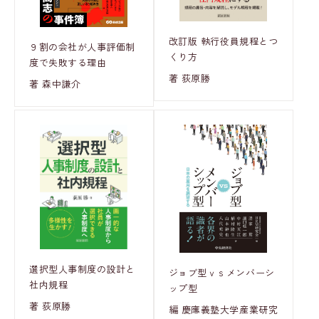
改訂版 執行役員規程とつ
９割の会社が人事評価制
くり方
度で失敗する理由
著 荻原勝
著 森中謙介
選択型人事制度の設計と
ジョブ型ｖｓメンバーシ
社内規程
ップ型
著 荻原勝
編 慶應義塾大学産業研究