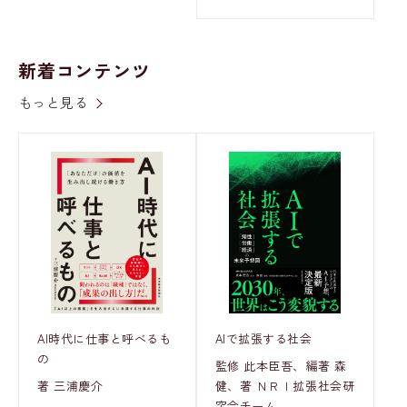
新着コンテンツ
もっと見る
AI時代に仕事と呼べるも
AIで拡張する社会
の
監修 此本臣吾、編著 森
著 三浦慶介
健、著 ＮＲＩ拡張社会研
究会チーム