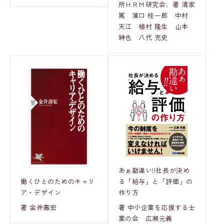
所ＨＲＭ研究会、著 清家
篤 濱口 桂一郎 中村
天江 植村 隆生 山本
紳也 八代 充史
あぁ勘違い!!社長が決め
働くひとのためのキャリ
る「給与」と「評価」の
ア・デザイン
作り方
著 金井壽宏
著 中小企業を応援する士
業の会 広瀬元義