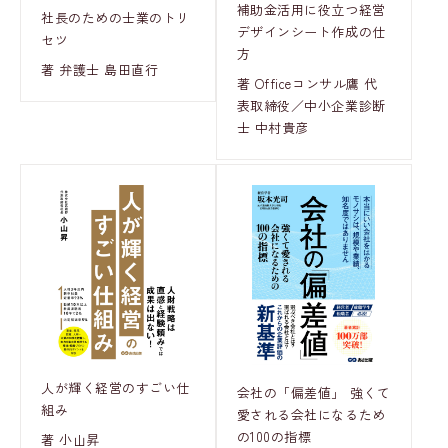
補助金活用に役立つ経営
社長のための士業のトリ
デザインシート作成の仕
セツ
方
著 弁護士 島田直行
著 Officeコンサル鷹 代
表取締役／中小企業診断
士 中村貴彦
人が輝く経営のすごい仕
会社の「偏差値」 強くて
組み
愛される会社になるため
の100の指標
著 小山昇