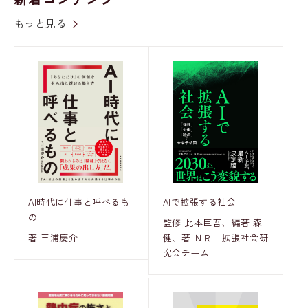
もっと見る
AI時代に仕事と呼べるも
AIで拡張する社会
の
監修 此本臣吾、編著 森
著 三浦慶介
健、著 ＮＲＩ拡張社会研
究会チーム