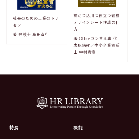
補助金活用に役立つ経営
社長のための士業のトリ
デザインシート作成の仕
セツ
方
著 弁護士 島田直行
著 Officeコンサル鷹 代
表取締役／中小企業診断
士 中村貴彦
特長
機能