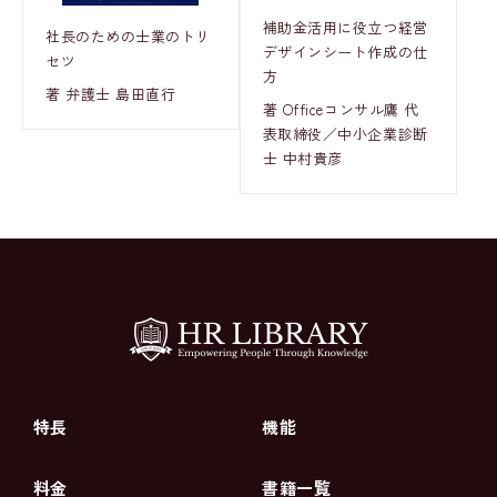
補助金活用に役立つ経営
社長のための士業のトリ
デザインシート作成の仕
セツ
方
著 弁護士 島田直行
著 Officeコンサル鷹 代
表取締役／中小企業診断
士 中村貴彦
特長
機能
料金
書籍一覧