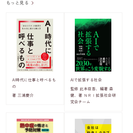
もっと見る
AI時代に仕事と呼べるも
AIで拡張する社会
の
監修 此本臣吾、編著 森
著 三浦慶介
健、著 ＮＲＩ拡張社会研
究会チーム