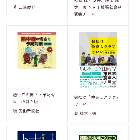
監修 此本臣吾、編著 森
著 三浦慶介
健、著 ＮＲＩ拡張社会研
究会チーム
熱中症の怖さと予防対
会社は「仲良しクラブ」
策 改訂２版
でいい
編 労働新聞社
著 橋本正徳