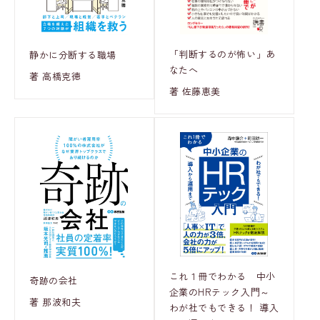
「判断するのが怖い」あ
静かに分断する職場
なたへ
著 高橋克徳
著 佐藤恵美
これ１冊でわかる 中小
奇跡の会社
企業のHRテック入門～
著 那波和夫
わが社でもできる！ 導入