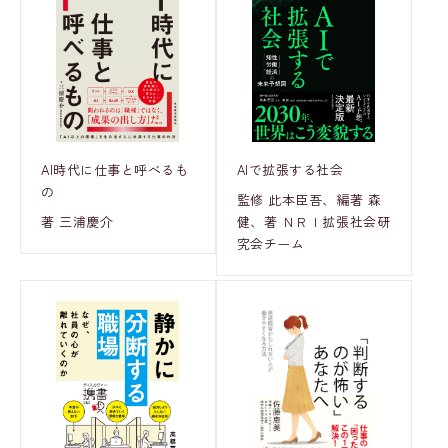
AI時代に仕事と呼べるも
AIで拡張する社会
の
監修 此本臣吾、編著 森
著 三浦慶介
健、著 ＮＲＩ拡張社会研
究会チーム