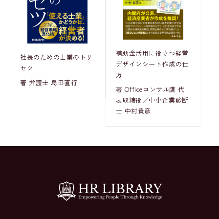
補助金活用に役立つ経営
社長のための士業のトリ
デザインシート作成の仕
セツ
方
著 弁護士 島田直行
著 Officeコンサル鷹 代
表取締役／中小企業診断
士 中村貴彦