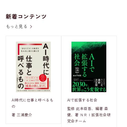
新着コンテンツ
もっと見る
AI時代に仕事と呼べるも
AIで拡張する社会
の
監修 此本臣吾、編著 森
著 三浦慶介
健、著 ＮＲＩ拡張社会研
究会チーム