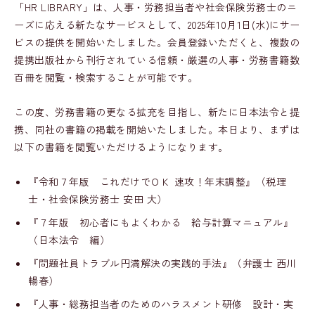
「HR LIBRARY」は、人事・労務担当者や社会保険労務士のニ
ーズに応える新たなサービスとして、2025年10月1日(水)にサー
ビスの提供を開始いたしました。会員登録いただくと、複数の
提携出版社から刊行されている信頼・厳選の人事・労務書籍数
百冊を閲覧・検索することが可能です。
この度、労務書籍の更なる拡充を目指し、新たに日本法令と提
携、同社の書籍の掲載を開始いたしました。本日より、まずは
以下の書籍を閲覧いただけるようになります。
『令和７年版 これだけでＯＫ 速攻！年末調整』（税理
士・社会保険労務士 安田 大）
『７年版 初心者にもよくわかる 給与計算マニュアル』
（日本法令 編）
『問題社員トラブル円満解決の実践的手法』（弁護士 西川
暢春）
『人事・総務担当者のためのハラスメント研修 設計・実