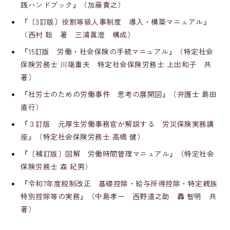
践ハンドブック』（加藤貴之）
『〔3訂版〕役割等級人事制度 導入・構築マニュアル』
（西村 聡 著 三浦眞澄 構成）
『15訂版 労働・社会保険の手続マニュアル』（特定社会
保険労務士 川端重夫 特定社会保険労務士 上出和子 共
著）
『社労士のための労働事件 思考の展開図』（弁護士 島田
直行）
『３訂版 元厚生労働事務官が解説する 労災保険実務講
座』（特定社会保険労務士 高橋 健）
『〔補訂版〕図解 労働時間管理マニュアル』（特定社会
保険労務士 森 紀男）
『令和7年度税制改正 基礎控除・給与所得控除・特定親族
特別控除等の実務』（中島孝一 西野道之助 轟 智明 共
著）