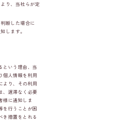
により、当社らが定
と判断した場合に
通知します。
るという理由、当
り個人情報を利用
により、その利用
は、遅滞なく必要
者様に通知しま
等を行うことが困
べき措置をとれる