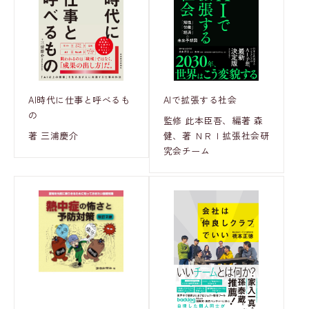
AI時代に仕事と呼べるも
AIで拡張する社会
の
監修 此本臣吾、編著 森
著 三浦慶介
健、著 ＮＲＩ拡張社会研
究会チーム