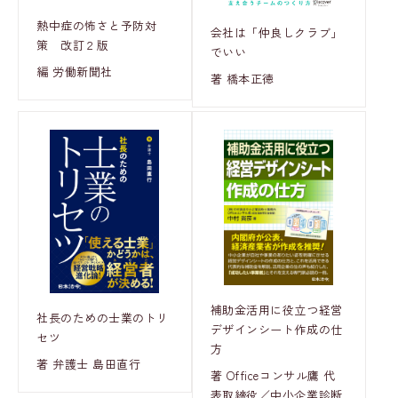
熱中症の怖さと予防対
会社は「仲良しクラブ」
策 改訂２版
でいい
編 労働新聞社
著 橋本正徳
補助金活用に役立つ経営
社長のための士業のトリ
デザインシート作成の仕
セツ
方
著 弁護士 島田直行
著 Officeコンサル鷹 代
表取締役／中小企業診断