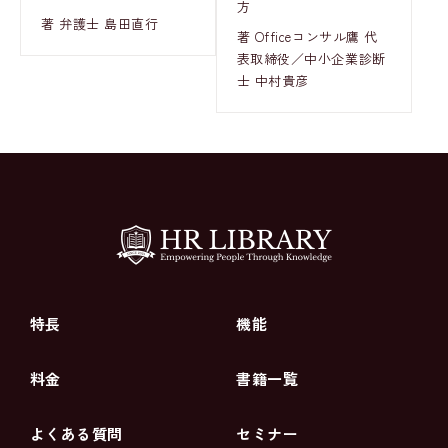
方
著 弁護士 島田直行
著 Officeコンサル鷹 代
表取締役／中小企業診断
士 中村貴彦
特長
機能
料金
書籍一覧
よくある質問
セミナー