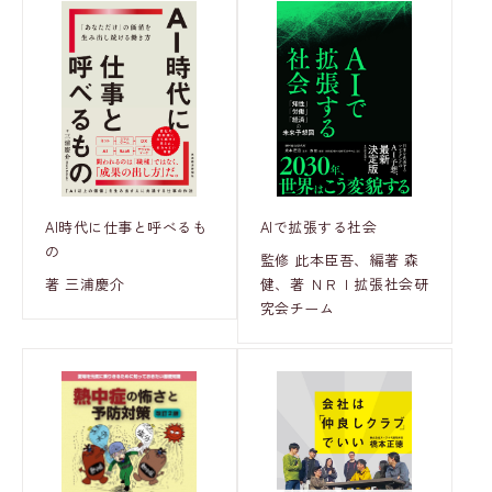
AI時代に仕事と呼べるも
AIで拡張する社会
の
監修 此本臣吾、編著 森
著 三浦慶介
健、著 ＮＲＩ拡張社会研
究会チーム