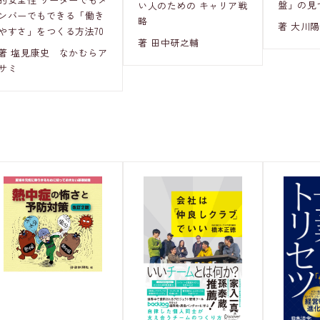
盤」の見
い人のための キャリア戦
ンバーでもできる「働き
略
著 大川
やすさ」をつくる方法70
著 田中研之輔
著 塩見康史 なかむらア
サミ