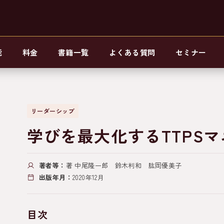
能
料金
書籍一覧
よくある質問
セミナー
リーダーシップ
学びを最大化するTTPS
著者等：
著 中尾隆一郎 鈴木利和 肱岡優美子
出版年月：
2020年12月
目次