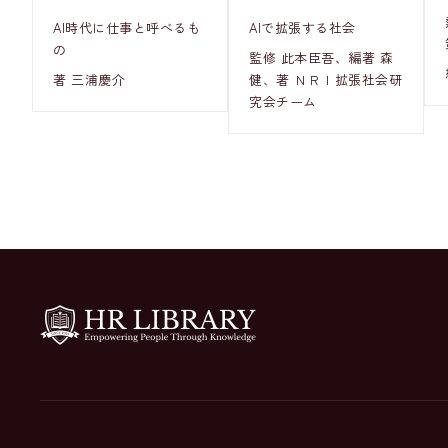
AI時代に仕事と呼べるも
AIで拡張する社会
の
監修 此本臣吾、編著 森
著 三浦慶介
健、著 ＮＲＩ拡張社会研
究会チーム