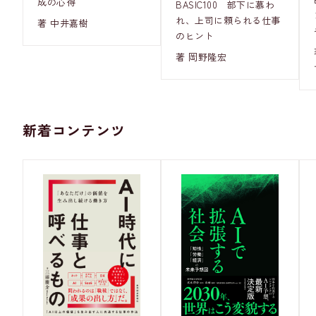
成の心得
BASIC100 部下に慕わ
れ、上司に頼られる仕事
著 中井嘉樹
のヒント
著 岡野隆宏
新着コンテンツ