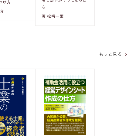
もし部下がうつになった
つけ方
ら
陽介
著 松崎一葉
もっと見る