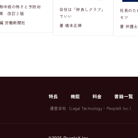
熱中症の怖さと予防対
会社は「仲良しクラブ」
社長のた
策 改訂２版
でいい
セツ
編 労働新聞社
著 橋本正徳
著 弁護士
特長
機能
料金
書籍一覧
運営会社（
Legal Technology
・
PeopleX Inc.
）
©2025 PeopleX Inc.