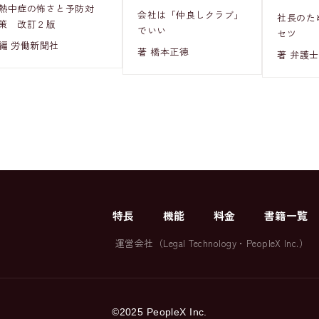
熱中症の怖さと予防対
会社は「仲良しクラブ」
社長のた
策 改訂２版
でいい
セツ
編 労働新聞社
著 橋本正徳
著 弁護士
特長
機能
料金
書籍一覧
運営会社（
Legal Technology
・
PeopleX Inc.
）
©2025 PeopleX Inc.