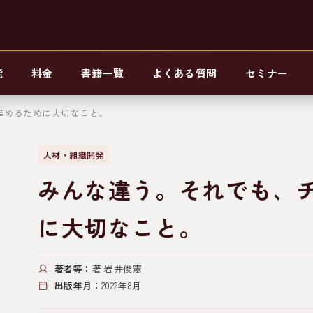
能
料金
書籍一覧
よくある質問
セミナー
進めるために大切なこと。
人材・組織開発
みんな違う。それでも、
に大切なこと。
著者等：
著 岩井俊憲
出版年月：
2022年8月