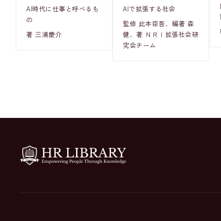
AI時代に仕事と呼べるも
AIで拡張する社会
の
監修 此本臣吾、編著 森
著 三浦慶介
健、著 ＮＲＩ拡張社会研
究会チーム