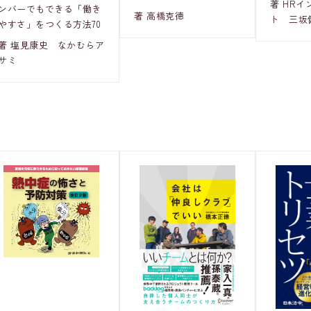
著 HR
ンバーでもできる「働き
著 高橋克徳
ト 三坂
やすさ」をつくる方法70
著 塩見康史 なかむらア
サミ