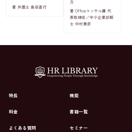
方
著 弁護士 島田直行
著 Officeコンサル鷹 代
表取締役／中小企業診断
士 中村貴彦
特長
機能
料金
書籍一覧
よくある質問
セミナー