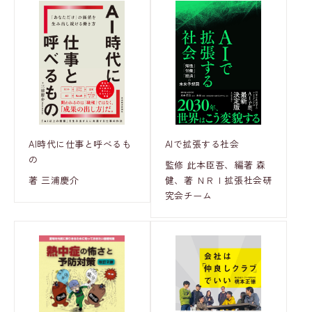
AI時代に仕事と呼べるも
AIで拡張する社会
の
監修 此本臣吾、編著 森
著 三浦慶介
健、著 ＮＲＩ拡張社会研
究会チーム