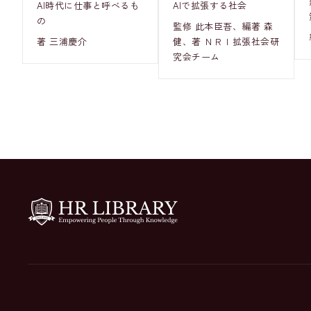
AI時代に仕事と呼べるも
AIで拡張する社会
の
監修 此本臣吾、編著 森
著 三浦慶介
健、著 ＮＲＩ拡張社会研
究会チーム