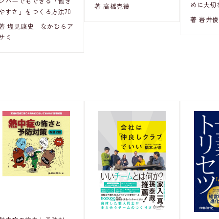
ンバーでもできる「働き
めに大切
著 高橋克徳
やすさ」をつくる方法70
著 岩井
著 塩見康史 なかむらア
サミ