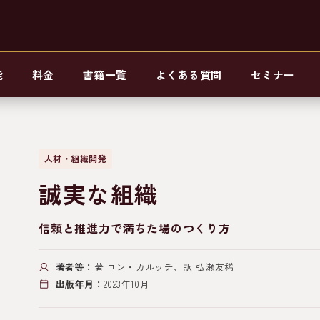
能
料金
書籍一覧
よくある質問
セミナー
人材・組織開発
誠実な組織
信頼と推進力で満ちた場のつくり方
著者等：
著 ロン・カルッチ、訳 弘瀬友稀
出版年月：
2023年10月