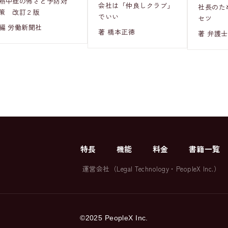
熱中症の怖さと予防対
会社は「仲良しクラブ」
社長のた
策 改訂２版
でいい
セツ
編 労働新聞社
著 橋本正徳
著 弁護士
特長
機能
料金
書籍一覧
運営会社（
Legal Technology
・
PeopleX Inc.
）
©2025 PeopleX Inc.