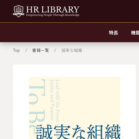
特長
機
Top
書籍一覧
誠実な組織