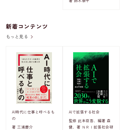
著 鈴木泰平
新着コンテンツ
もっと見る
AI時代に仕事と呼べるも
AIで拡張する社会
の
監修 此本臣吾、編著 森
著 三浦慶介
健、著 ＮＲＩ拡張社会研