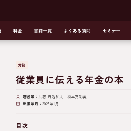
能
料金
書籍一覧
よくある質問
セミナー
労務
従業員に伝える年金の本
著者等：
共著 丹治和人 松本真彩美
出版年月：
2023年1月
目次