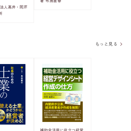
著 布施直春
士法人髙井・岡芹
所
もっと見る
補助金活用に役立つ経営