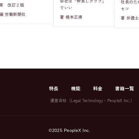
会社は「仲良しクラブ」
社長のた
策 改訂２版
でいい
セツ
編 労働新聞社
著 橋本正徳
著 弁護士
特長
機能
料金
書籍一覧
運営会社（
Legal Technology
・
PeopleX Inc.
）
©2025 PeopleX Inc.