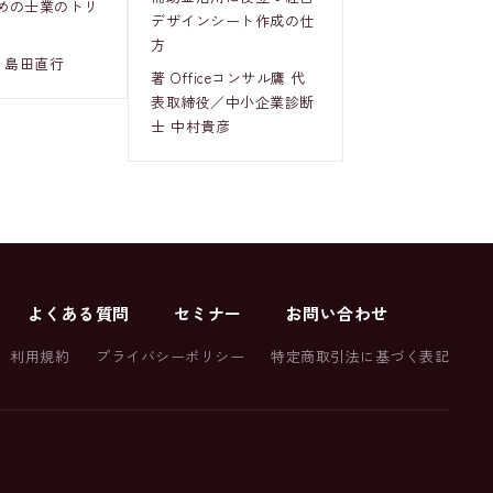
めの士業のトリ
デザインシート作成の仕
方
 島田直行
著 Officeコンサル鷹 代
表取締役／中小企業診断
士 中村貴彦
よくある質問
セミナー
お問い合わせ
利用規約
プライバシーポリシー
特定商取引法に基づく表記