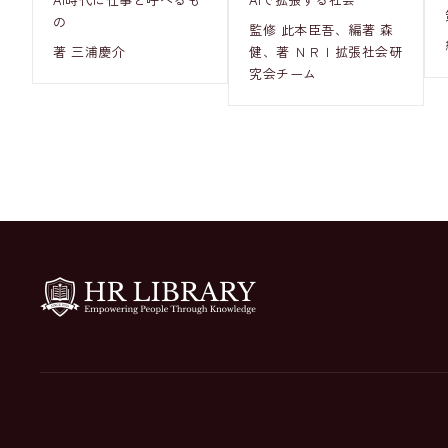
の
監修 此本臣吾、編著 森
著 三浦慶介
健、著 ＮＲＩ拡張社会研
究会チーム