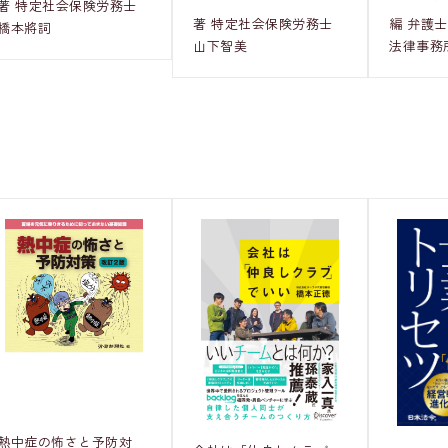
著 特定社会保険労務士
編 弁護
著 特定社会保険労務士
橋本將詞
法律事務
山下智美
熱中症の怖さと予防対