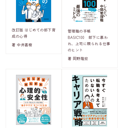
改訂版 はじめての部下育
管理職の手帳
成の心得
BASIC100 部下に慕わ
れ、上司に頼られる仕事
著 中井嘉樹
のヒント
著 岡野隆宏