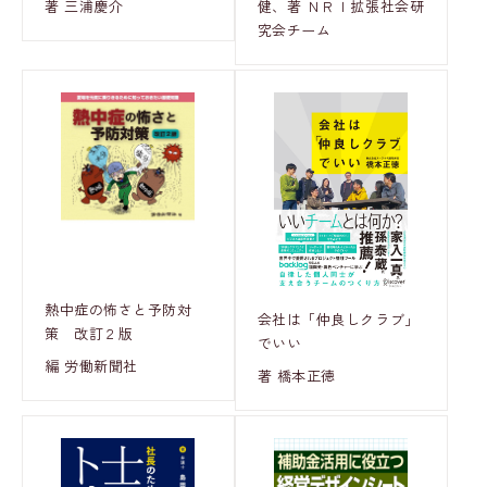
著 三浦慶介
健、著 ＮＲＩ拡張社会研
究会チーム
熱中症の怖さと予防対
会社は「仲良しクラブ」
策 改訂２版
でいい
編 労働新聞社
著 橋本正徳