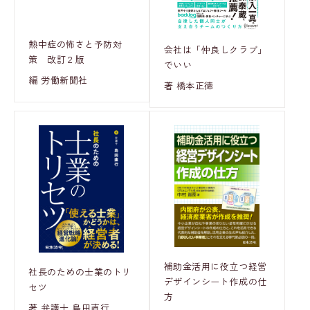
熱中症の怖さと予防対
会社は「仲良しクラブ」
策 改訂２版
でいい
編 労働新聞社
著 橋本正徳
補助金活用に役立つ経営
社長のための士業のトリ
デザインシート作成の仕
セツ
方
著 弁護士 島田直行