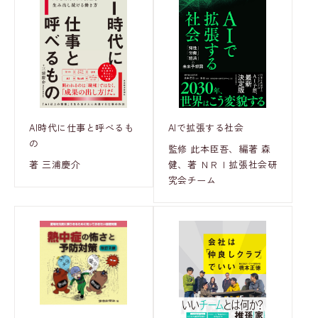
AI時代に仕事と呼べるも
AIで拡張する社会
の
監修 此本臣吾、編著 森
著 三浦慶介
健、著 ＮＲＩ拡張社会研
究会チーム