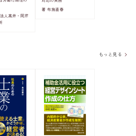
対応の実務
著 布施直春
士法人髙井・岡芹
所
もっと見る