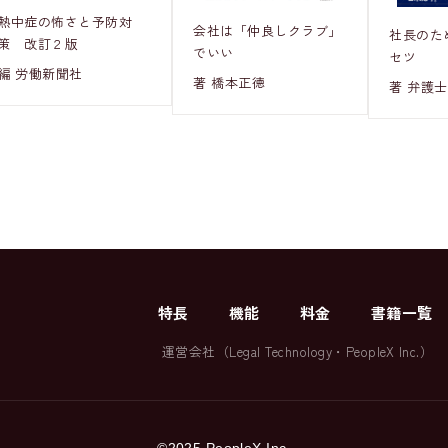
熱中症の怖さと予防対
会社は「仲良しクラブ」
社長のた
策 改訂２版
でいい
セツ
編 労働新聞社
著 橋本正徳
著 弁護士
特長
機能
料金
書籍一覧
運営会社（
Legal Technology
・
PeopleX Inc.
）