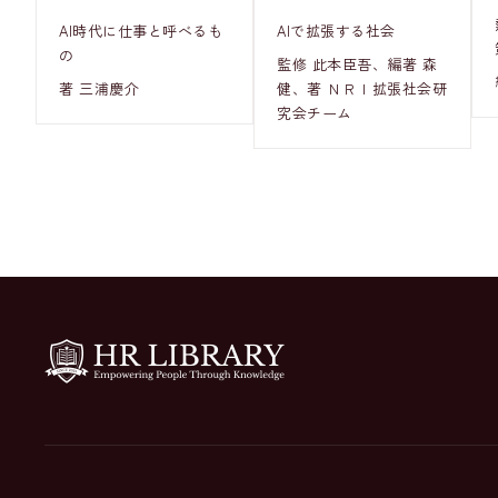
AI時代に仕事と呼べるも
AIで拡張する社会
の
監修 此本臣吾、編著 森
著 三浦慶介
健、著 ＮＲＩ拡張社会研
究会チーム