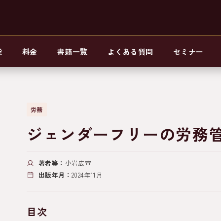
能
料金
書籍一覧
よくある質問
セミナー
労務
ジェンダーフリーの労務
著者等：
小岩広宣
出版年月：
2024年11月
目次