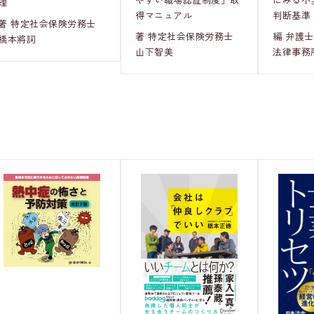
理
判断基準
得マニュアル
著 特定社会保険労務士
編 弁護
著 特定社会保険労務士
橋本將詞
法律事務
山下智美