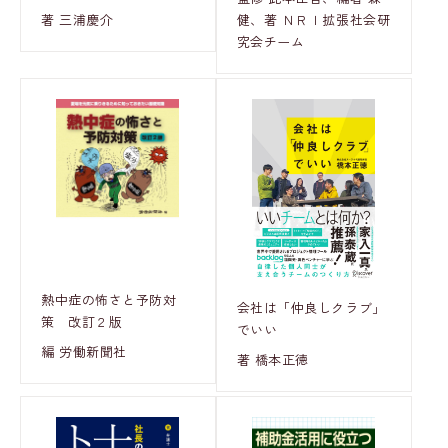
著 三浦慶介
健、著 ＮＲＩ拡張社会研
究会チーム
熱中症の怖さと予防対
会社は「仲良しクラブ」
策 改訂２版
でいい
編 労働新聞社
著 橋本正徳