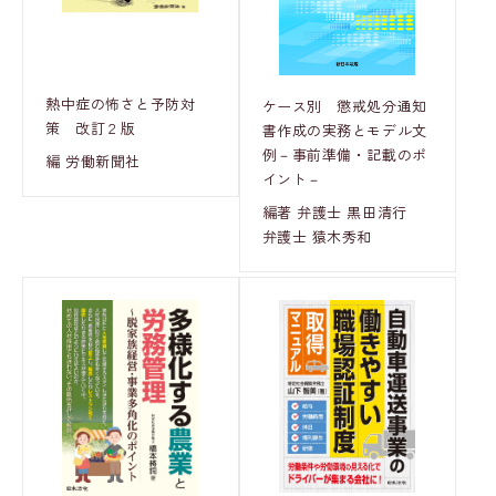
熱中症の怖さと予防対
ケース別 懲戒処分通知
策 改訂２版
書作成の実務とモデル文
例－事前準備・記載のポ
編 労働新聞社
イント－
編著 弁護士 黒田清行
弁護士 猿木秀和