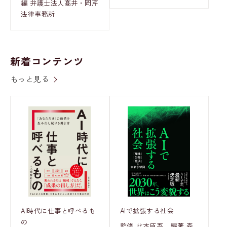
編 弁護士法人髙井・岡芹
法律事務所
新着コンテンツ
もっと見る
AI時代に仕事と呼べるも
AIで拡張する社会
の
監修 此本臣吾、編著 森