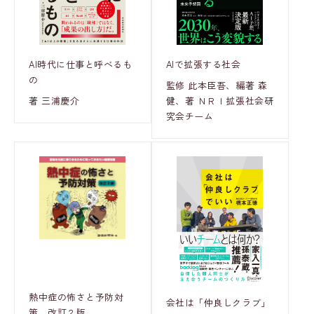
AI時代に仕事と呼べるも
AIで拡張する社会
の
監修 此本臣吾、編著 森
著 三浦慶介
健、著 ＮＲＩ拡張社会研
究会チーム
熱中症の怖さと予防対
会社は「仲良しクラブ」
策 改訂２版