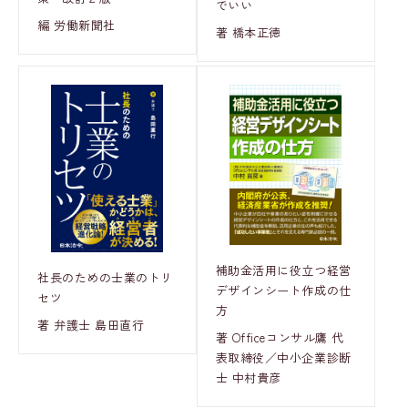
でいい
編 労働新聞社
著 橋本正徳
補助金活用に役立つ経営
社長のための士業のトリ
デザインシート作成の仕
セツ
方
著 弁護士 島田直行
著 Officeコンサル鷹 代
表取締役／中小企業診断
士 中村貴彦