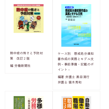
熱中症の怖さと予防対
ケース別 懲戒処分通知
策 改訂２版
書作成の実務とモデル文
例－事前準備・記載のポ
編 労働新聞社
イント－
編著 弁護士 黒田清行
弁護士 猿木秀和