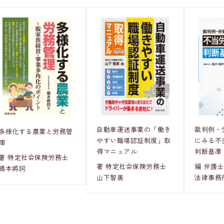
裁判例・
自動車運送事業の「働き
多様化する農業と労務管
にみる不
やすい職場認証制度」取
理
判断基準
得マニュアル
著 特定社会保険労務士
編 弁護
著 特定社会保険労務士
橋本將詞
法律事務
山下智美