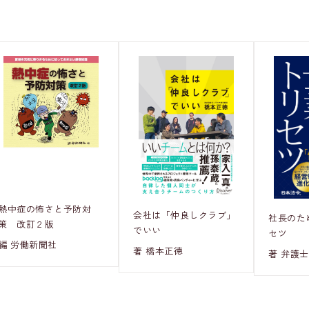
熱中症の怖さと予防対
会社は「仲良しクラブ」
社長のた
策 改訂２版
でいい
セツ
編 労働新聞社
著 橋本正徳
著 弁護士