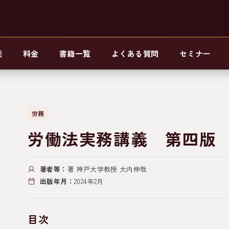
能
料金
書籍一覧
よくある質問
セミナー
労務
労働法実務講義 第四版
著者等：
著 神戸大学教授 大内伸哉
出版年月：
2024年2月
目次