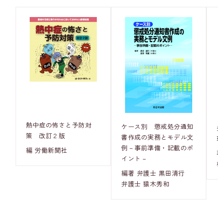
熱中症の怖さと予防対
ケース別 懲戒処分通知
策 改訂２版
書作成の実務とモデル文
例－事前準備・記載のポ
編 労働新聞社
イント－
編著 弁護士 黒田清行
弁護士 猿木秀和