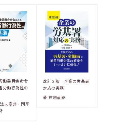
労働委員会命令
改訂３版 企業の労基署
当労働行為性の
対応の実務
著 布施直春
士法人髙井・岡芹
所