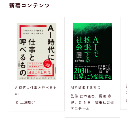
新着コンテンツ
AI時代に仕事と呼べるも
AIで拡張する社会
の
監修 此本臣吾、編著 森
著 三浦慶介
健、著 ＮＲＩ拡張社会研
究会チーム