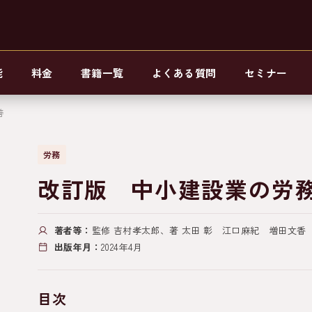
能
料金
書籍一覧
よくある質問
セミナー
善
労務
改訂版 中小建設業の労
著者等：
監修 吉村孝太郎、著 太田 彰 江口麻紀 増田文香
出版年月：
2024年4月
目次