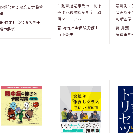
裁判例・
自動車運送事業の「働き
多様化する農業と労務管
にみる不
やすい職場認証制度」取
理
判断基準
得マニュアル
著 特定社会保険労務士
編 弁護
著 特定社会保険労務士
橋本將詞
法律事務
山下智美