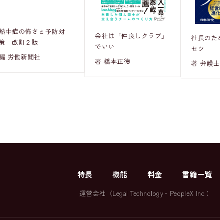
熱中症の怖さと予防対
会社は「仲良しクラブ」
社長のた
策 改訂２版
でいい
セツ
編 労働新聞社
著 橋本正徳
著 弁護士
特長
機能
料金
書籍一覧
運営会社（
Legal Technology
・
PeopleX Inc.
）