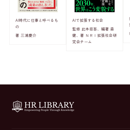
AI時代に仕事と呼べるも
AIで拡張する社会
の
監修 此本臣吾、編著 森
著 三浦慶介
健、著 ＮＲＩ拡張社会研
究会チーム