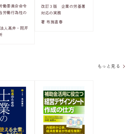
労働委員会命令
改訂３版 企業の労基署
当労働行為性の
対応の実務
著 布施直春
士法人髙井・岡芹
所
もっと見る