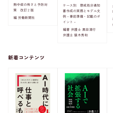
熱中症の怖さと予防対
ケース別 懲戒処分通知
策 改訂２版
書作成の実務とモデル文
例－事前準備・記載のポ
編 労働新聞社
イント－
編著 弁護士 黒田清行
弁護士 猿木秀和
新着コンテンツ