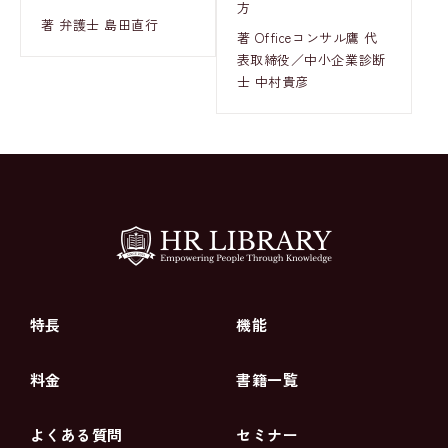
方
著 弁護士 島田直行
著 Officeコンサル鷹 代
表取締役／中小企業診断
士 中村貴彦
特長
機能
料金
書籍一覧
よくある質問
セミナー