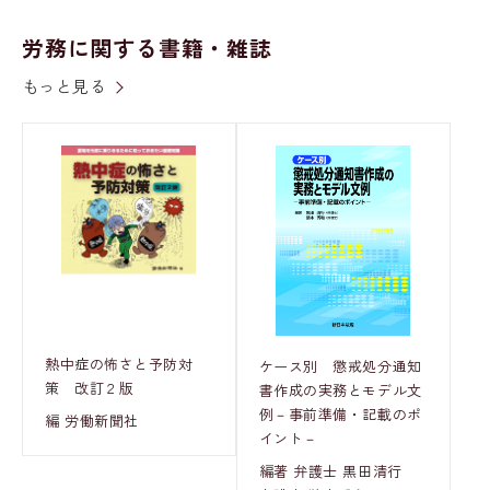
労務に関する書籍・雑誌
もっと見る
熱中症の怖さと予防対
ケース別 懲戒処分通知
策 改訂２版
書作成の実務とモデル文
例－事前準備・記載のポ
編 労働新聞社
イント－
編著 弁護士 黒田清行