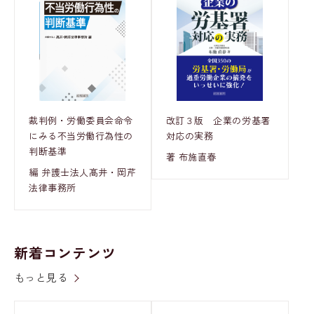
裁判例・労働委員会命令
改訂３版 企業の労基署
にみる不当労働行為性の
対応の実務
判断基準
著 布施直春
編 弁護士法人髙井・岡芹
法律事務所
新着コンテンツ
もっと見る