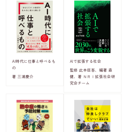
AI時代に仕事と呼べるも
AIで拡張する社会
の
監修 此本臣吾、編著 森
著 三浦慶介
健、著 ＮＲＩ拡張社会研
究会チーム