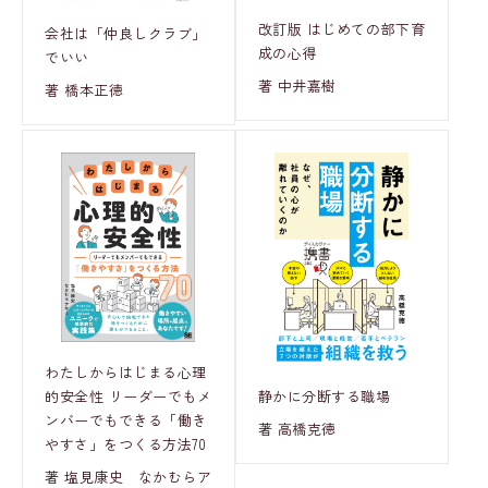
改訂版 はじめての部下育
会社は「仲良しクラブ」
成の心得
でいい
著 中井嘉樹
著 橋本正徳
わたしからはじまる心理
静かに分断する職場
的安全性 リーダーでもメ
ンバーでもできる「働き
著 高橋克徳
やすさ」をつくる方法70
著 塩見康史 なかむらア