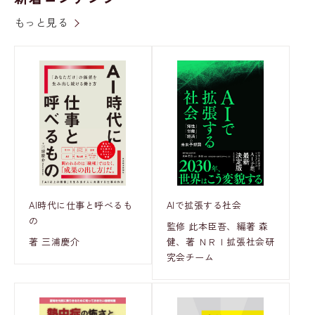
もっと見る
AI時代に仕事と呼べるも
AIで拡張する社会
の
監修 此本臣吾、編著 森
著 三浦慶介
健、著 ＮＲＩ拡張社会研
究会チーム