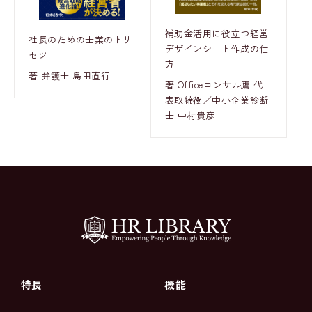
補助金活用に役立つ経営
社長のための士業のトリ
デザインシート作成の仕
セツ
方
著 弁護士 島田直行
著 Officeコンサル鷹 代
表取締役／中小企業診断
士 中村貴彦
特長
機能