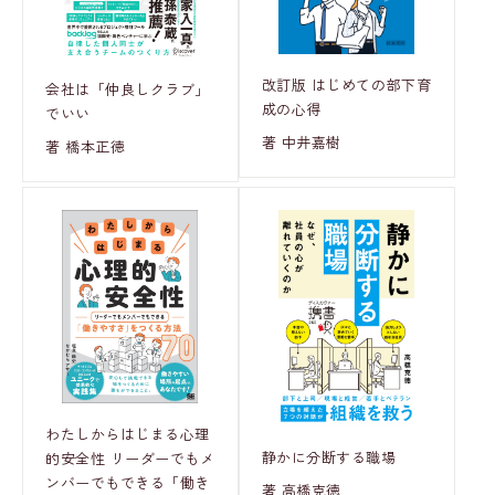
改訂版 はじめての部下育
会社は「仲良しクラブ」
成の心得
でいい
著 中井嘉樹
著 橋本正徳
わたしからはじまる心理
静かに分断する職場
的安全性 リーダーでもメ
ンバーでもできる「働き
著 高橋克徳