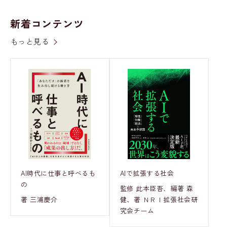
新着コンテンツ
もっと見る
AI時代に仕事と呼べるも
AIで拡張する社会
の
監修 此本臣吾、編著 森
著 三浦慶介
健、著 ＮＲＩ拡張社会研
究会チーム