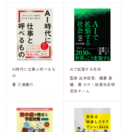
AI時代に仕事と呼べるも
AIで拡張する社会
の
監修 此本臣吾、編著 森
著 三浦慶介
健、著 ＮＲＩ拡張社会研
究会チーム