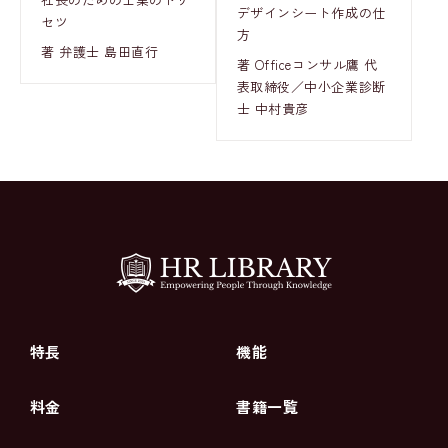
デザインシート作成の仕
セツ
方
著 弁護士 島田直行
著 Officeコンサル鷹 代
表取締役／中小企業診断
士 中村貴彦
特長
機能
料金
書籍一覧