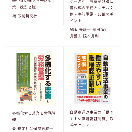
熱中症の怖さと予防対
ケース別 懲戒処分通知
策 改訂２版
書作成の実務とモデル文
例－事前準備・記載のポ
編 労働新聞社
イント－
編著 弁護士 黒田清行
弁護士 猿木秀和
自動車運送事業の「働き
多様化する農業と労務管
やすい職場認証制度」取
理
得マニュアル
著 特定社会保険労務士