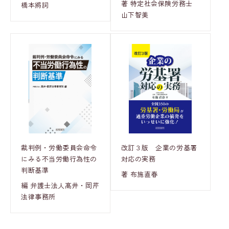
著 特定社会保険労務士
橋本將詞
山下智美
裁判例・労働委員会命令
改訂３版 企業の労基署
にみる不当労働行為性の
対応の実務
判断基準
著 布施直春
編 弁護士法人髙井・岡芹
法律事務所