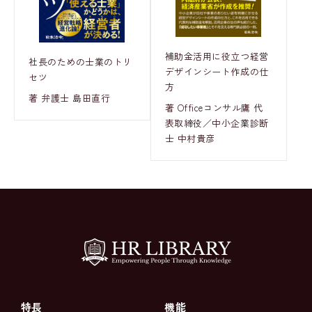
補助金活用に役立つ経営
社長のための士業のトリ
デザインシート作成の仕
セツ
方
著 弁護士 島田直行
著 Officeコンサル鷹 代
表取締役／中小企業診断
士 中村貴彦
特長
機能