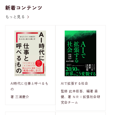
新着コンテンツ
もっと見る
AI時代に仕事と呼べるも
AIで拡張する社会
の
監修 此本臣吾、編著 森
著 三浦慶介
健、著 ＮＲＩ拡張社会研
究会チーム