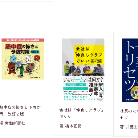
熱中症の怖さと予防対
会社は「仲良しクラブ」
社長のた
策 改訂２版
でいい
セツ
編 労働新聞社
著 橋本正徳
著 弁護士