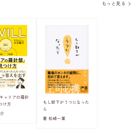
もっと見る
「キャリアの羅針
もし部下がうつになった
つけ方
ら
陽介
著 松崎一葉