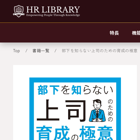
特長
機
Top
書籍一覧
部下を知らない上司のための育成の極意