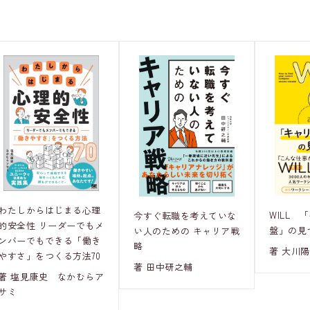
わたしからはじまる心理
WILL 
今すぐ転職を考えていな
的安全性 リーダーでもメ
盤」の見
い人のための キャリア戦
ンバーでもできる「働き
略
著 大川
やすさ」をつくる方法70
著 田中研之輔
著 塩見康史 なかむらア
サミ