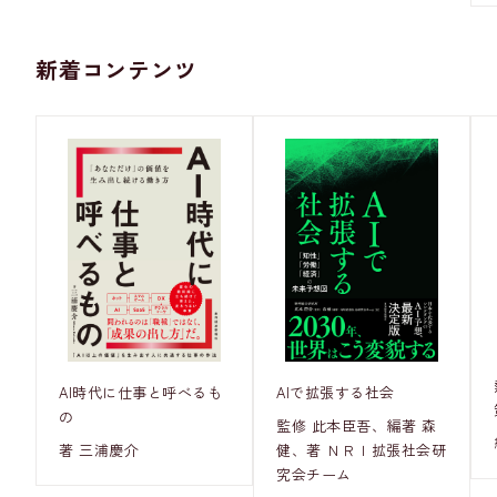
新着コンテンツ
AI時代に仕事と呼べるも
AIで拡張する社会
の
監修 此本臣吾、編著 森
著 三浦慶介
健、著 ＮＲＩ拡張社会研
究会チーム