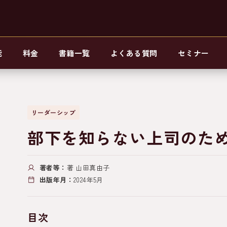
能
料金
書籍一覧
よくある質問
セミナー
リーダーシップ
部下を知らない上司のた
著者等：
著 山田真由子
出版年月：
2024年5月
目次