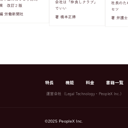
会社は「仲良しクラブ」
社長のた
策 改訂２版
でいい
セツ
編 労働新聞社
著 橋本正徳
著 弁護士
特長
機能
料金
書籍一覧
運営会社（
Legal Technology
・
PeopleX Inc.
）
©2025 PeopleX Inc.