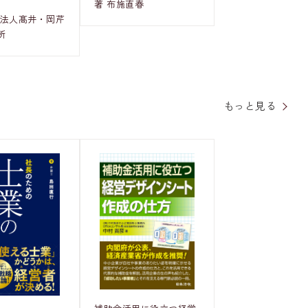
著 布施直春
士法人髙井・岡芹
所
もっと見る