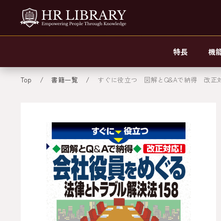
特長
機
Top
書籍一覧
すぐに役立つ 図解とQ&Aで納得 改正