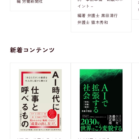
編 労働新聞社
イント－
編著 弁護士 黒田清行
弁護士 猿木秀和
新着コンテンツ