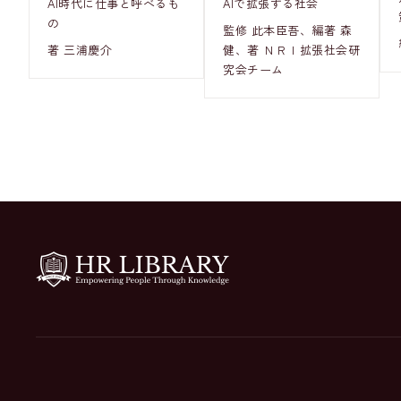
AI時代に仕事と呼べるも
AIで拡張する社会
の
監修 此本臣吾、編著 森
著 三浦慶介
健、著 ＮＲＩ拡張社会研
究会チーム