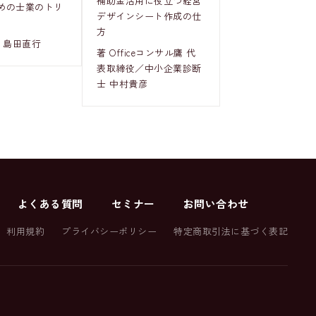
補助金活用に役立つ経営
めの士業のトリ
デザインシート作成の仕
方
 島田直行
著 Officeコンサル鷹 代
表取締役／中小企業診断
士 中村貴彦
よくある質問
セミナー
お問い合わせ
利用規約
プライバシーポリシー
特定商取引法に基づく表記