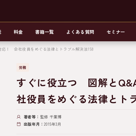
能
料金
書籍一覧
よくある質問
セミナー
対応！ 会社役員をめぐる法律とトラブル解決法158
労務
すぐに役立つ 図解とQ&
社役員をめぐる法律とトラ
著者等：
監修 千葉博
出版年月：
2015年3月