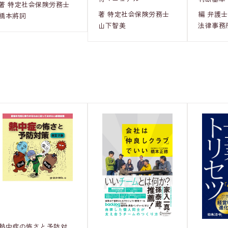
著 特定社会保険労務士
編 弁護
著 特定社会保険労務士
橋本將詞
法律事務
山下智美
熱中症の怖さと予防対