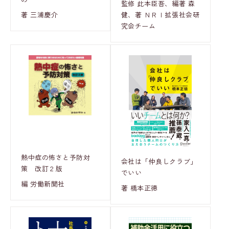
監修 此本臣吾、編著 森
著 三浦慶介
健、著 ＮＲＩ拡張社会研
究会チーム
熱中症の怖さと予防対
会社は「仲良しクラブ」
策 改訂２版
でいい
編 労働新聞社
著 橋本正徳