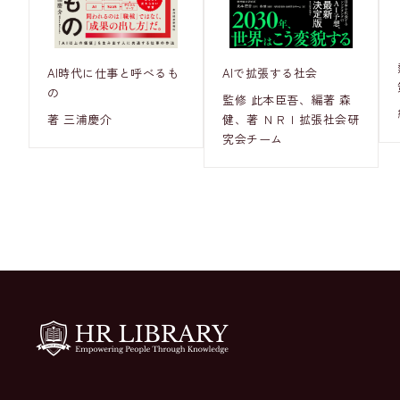
AI時代に仕事と呼べるも
AIで拡張する社会
の
監修 此本臣吾、編著 森
著 三浦慶介
健、著 ＮＲＩ拡張社会研
究会チーム