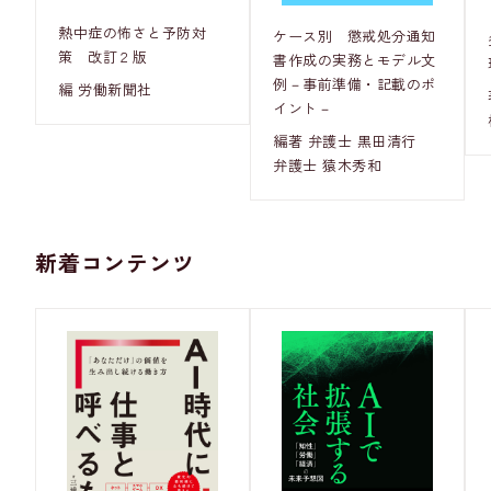
熱中症の怖さと予防対
ケース別 懲戒処分通知
策 改訂２版
書作成の実務とモデル文
例－事前準備・記載のポ
編 労働新聞社
イント－
編著 弁護士 黒田清行
弁護士 猿木秀和
新着コンテンツ