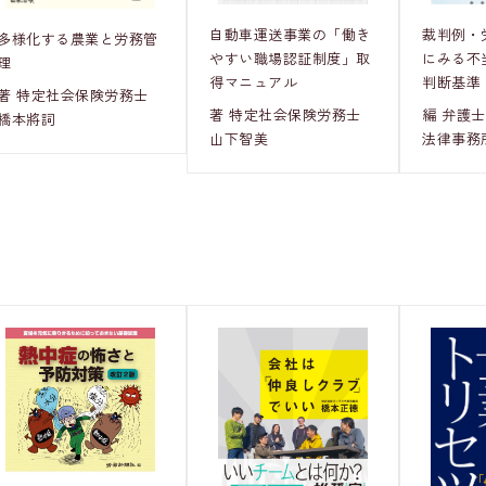
裁判例・
自動車運送事業の「働き
多様化する農業と労務管
にみる不
やすい職場認証制度」取
理
判断基準
得マニュアル
著 特定社会保険労務士
編 弁護
著 特定社会保険労務士
橋本將詞
法律事務
山下智美