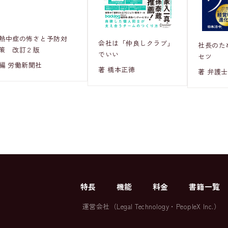
熱中症の怖さと予防対
会社は「仲良しクラブ」
社長のた
策 改訂２版
でいい
セツ
編 労働新聞社
著 橋本正徳
著 弁護士
特長
機能
料金
書籍一覧
運営会社（
Legal Technology
・
PeopleX Inc.
）