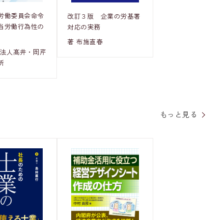
労働委員会命令
改訂３版 企業の労基署
当労働行為性の
対応の実務
著 布施直春
士法人髙井・岡芹
所
もっと見る