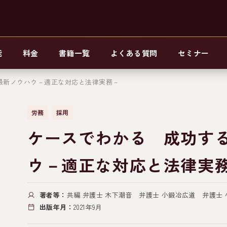
能
料金
書籍一覧
よくある質問
セミナー
最新ノウハウ－適正な対応と法律実務－
労務
採用
ケースでわかる 成功す
ウ－適正な対応と法律実
著者等：
共編 弁護士 木下潮音 弁護士 小鍛冶広道 弁護士
出版年月：
2021年9月