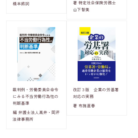
著 特定社会保険労務士
橋本將詞
山下智美
裁判例・労働委員会命令
改訂３版 企業の労基署
にみる不当労働行為性の
対応の実務
判断基準
著 布施直春
編 弁護士法人髙井・岡芹
法律事務所