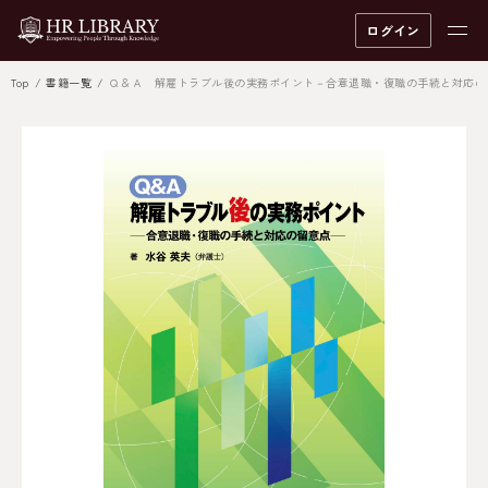
ログイン
Top
書籍一覧
Ｑ＆Ａ 解雇トラブル後の実務ポイント－合意退職・復職の手続と対応の