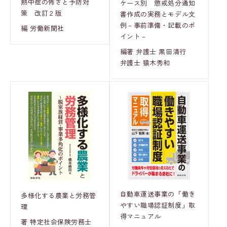
熱中症の怖さと予防対
ケース別 懲戒処分通知
策 改訂２版
書作成の実務とモデル文
例－事前準備・記載のポ
編 労働新聞社
イント－
編著 弁護士 黒田清行
弁護士 猿木秀和
自動車運送事業の「働き
多様化する農業と労務管
やすい職場認証制度」取
理
得マニュアル
著 特定社会保険労務士