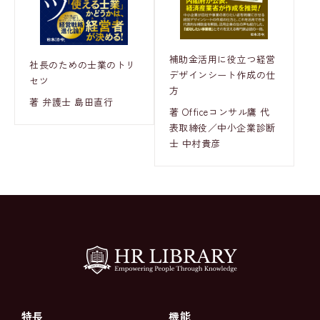
補助金活用に役立つ経営
社長のための士業のトリ
デザインシート作成の仕
セツ
方
著 弁護士 島田直行
著 Officeコンサル鷹 代
表取締役／中小企業診断
士 中村貴彦
特長
機能