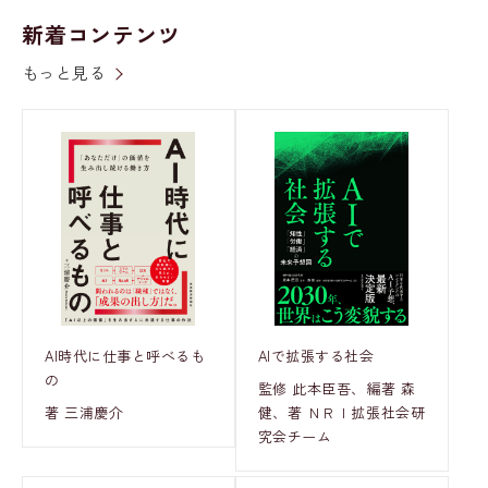
新着コンテンツ
もっと見る
AI時代に仕事と呼べるも
AIで拡張する社会
の
監修 此本臣吾、編著 森
著 三浦慶介
健、著 ＮＲＩ拡張社会研
究会チーム