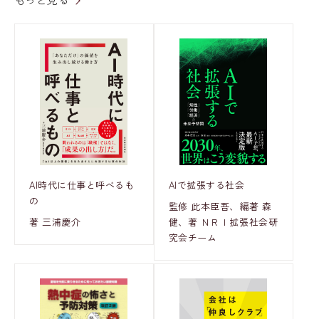
AI時代に仕事と呼べるも
AIで拡張する社会
の
監修 此本臣吾、編著 森
著 三浦慶介
健、著 ＮＲＩ拡張社会研
究会チーム