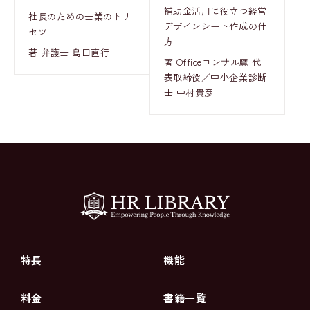
補助金活用に役立つ経営
社長のための士業のトリ
デザインシート作成の仕
セツ
方
著 弁護士 島田直行
著 Officeコンサル鷹 代
表取締役／中小企業診断
士 中村貴彦
特長
機能
料金
書籍一覧