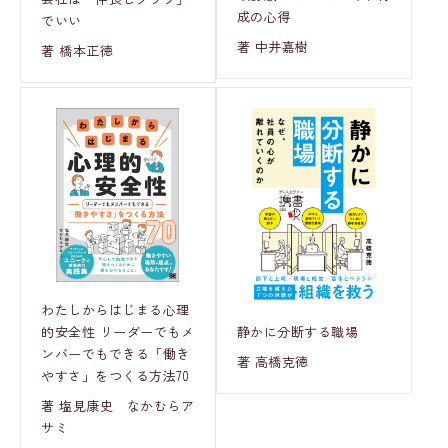
成の心得
でいい
著 中井嘉樹
著 橋本正徳
わたしからはじまる心理
静かに分断する職場
的安全性 リーダーでもメ
ンバーでもできる「働き
著 高橋克徳
やすさ」をつくる方法70
著 塩見康史 なかむらア
サミ