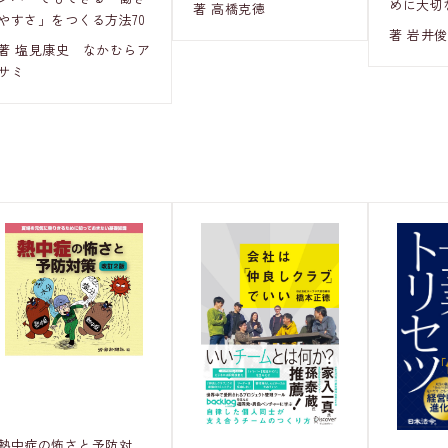
めに大切
著 高橋克徳
やすさ」をつくる方法70
著 岩井
著 塩見康史 なかむらア
サミ
熱中症の怖さと予防対