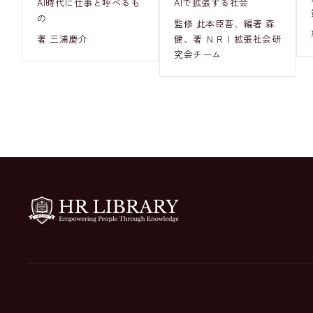
AI時代に仕事と呼べるも
AIで拡張する社会
の
監修 此本臣吾、編著 森
著 三浦慶介
健、著 ＮＲＩ拡張社会研
究会チーム