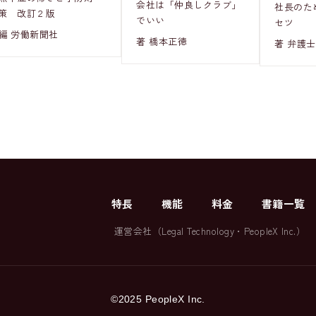
会社は「仲良しクラブ」
社長のた
策 改訂２版
でいい
セツ
編 労働新聞社
著 橋本正徳
著 弁護士
特長
機能
料金
書籍一覧
運営会社（
Legal Technology
・
PeopleX Inc.
）
©2025 PeopleX Inc.