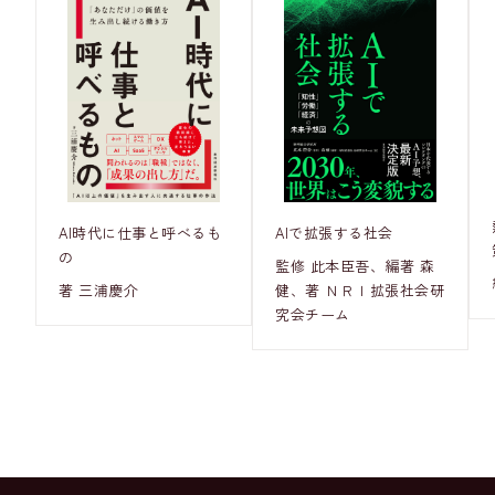
AI時代に仕事と呼べるも
AIで拡張する社会
の
監修 此本臣吾、編著 森
著 三浦慶介
健、著 ＮＲＩ拡張社会研
究会チーム