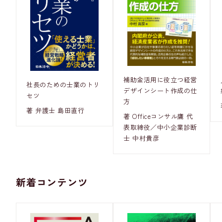
補助金活用に役立つ経営
社長のための士業のトリ
デザインシート作成の仕
セツ
方
著 弁護士 島田直行
著 Officeコンサル鷹 代
表取締役／中小企業診断
士 中村貴彦
新着コンテンツ