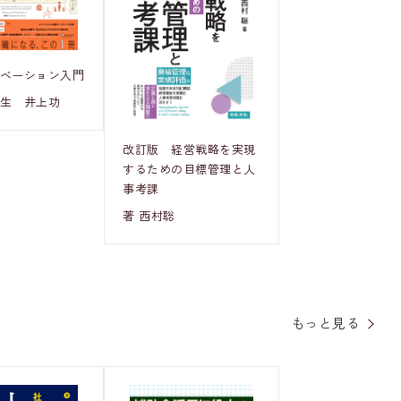
ノベーション入門
邦生 井上功
改訂版 経営戦略を実現
するための目標管理と人
事考課
著 西村聡
もっと見る