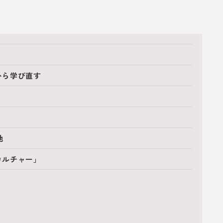
から学び直す
地
カルチャー」