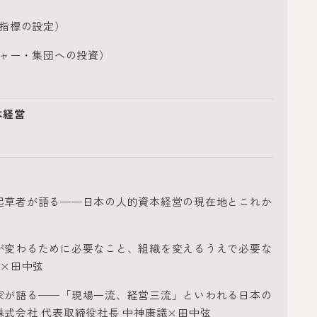
・指標の設定）
チャー・集団への投資）
本経営
起草者が語る──日本の人的資本経営の現在地とこれか
が変わるために必要なこと、組織を変えるうえで必要な
子×田中弦
家が語る──「現場一流、経営三流」といわれる日本の
式会社 代表取締役社長 中神康議×田中弦