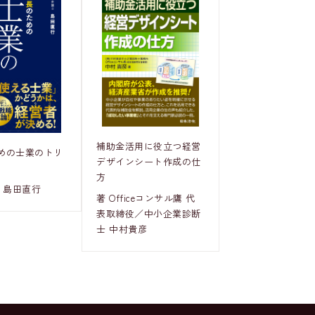
補助金活用に役立つ経営
めの士業のトリ
デザインシート作成の仕
方
 島田直行
著 Officeコンサル鷹 代
表取締役／中小企業診断
士 中村貴彦