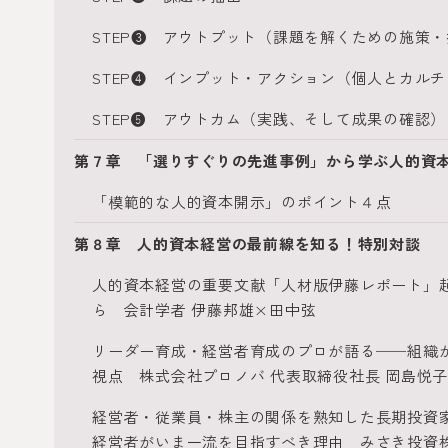
STEP❸ アウトプット（課題を解くための施策
STEP❹ インプット・アクション（個人とカル
STEP❺ アウトカム（実践、そして成果の確認）
第７章 「選りすぐりの先進事例」から学ぶ人的資
「模範的な人的資本開示」のポイント４点
第８章 人的資本経営の最前線を知る！特別対談
人的資本経営の重要文献「人材版伊藤レポート」
ら 会計学者 伊藤邦雄×田中弦
リーダー育成・経営者育成のプロが語る──組織
視点 株式会社プロノバ 代表取締役社長 岡島悦
経営者・従業員・株主の関係を熟知した長期投資
経営者がいま一流を目指すべき理由 みさき投資株