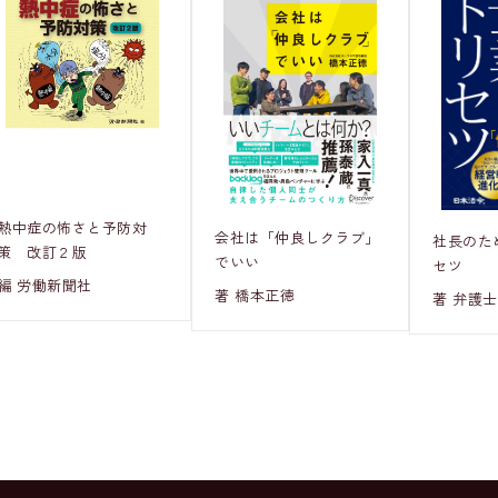
熱中症の怖さと予防対
会社は「仲良しクラブ」
社長のた
策 改訂２版
でいい
セツ
編 労働新聞社
著 橋本正徳
著 弁護士