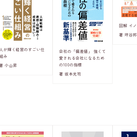
図解 イ
著 坪谷
人が輝く経営のすごい仕
会社の「偏差値」 強くて
組み
愛される会社になるため
の100の指標
著 小山昇
著 坂本光司