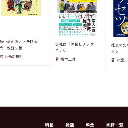
熱中症の怖さと予防対
会社は「仲良しクラブ」
社長のた
策 改訂２版
でいい
セツ
編 労働新聞社
著 橋本正徳
著 弁護士
特長
機能
料金
書籍一覧