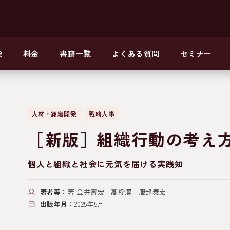
能
料金
書籍一覧
よくある質問
セミナー
人材・組織開発
戦略人事
［新版］組織行動の考え
個人と組織と社会に元気を届ける実践知
著者等：
著 金井壽宏 高橋潔 服部泰宏
出版年月：
2025年5月