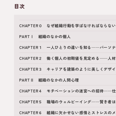
目次
CHAPTER０ なぜ組織行動を学ばなければならな
PARTⅠ 組織のなかの個人
CHAPTER１ 一人ひとりの違いを知る──パーソ
CHAPTER２ 働く個人の初期値を見定める──人
CHAPTER３ キャリアを建築のように美しくデ
PARTⅡ 組織のなかの人間心理
CHAPTER４ モチベーションの迷宮への招待──
CHAPTER５ 職場のウェルビーイング──賢き
CHAPTER６ 組織に欠かせない感情とストレス