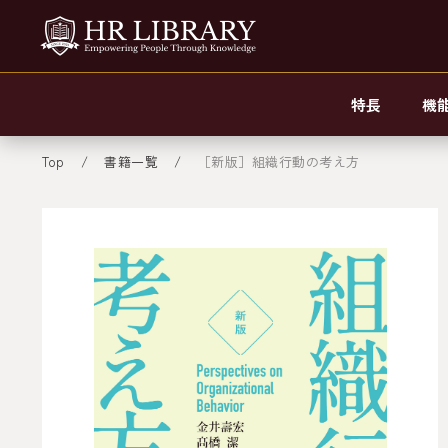
特長
機
Top
書籍一覧
［新版］組織行動の考え方