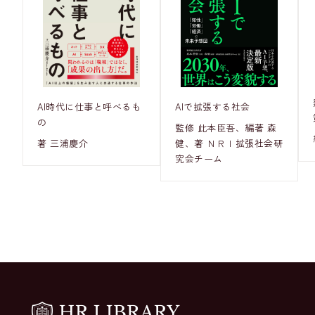
AI時代に仕事と呼べるも
AIで拡張する社会
の
監修 此本臣吾、編著 森
著 三浦慶介
健、著 ＮＲＩ拡張社会研
究会チーム