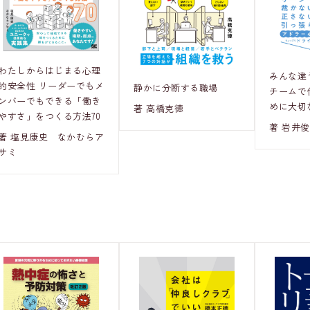
わたしからはじまる心理
みんな違
的安全性 リーダーでもメ
静かに分断する職場
チームで
ンバーでもできる「働き
めに大切
著 高橋克徳
やすさ」をつくる方法70
著 岩井
著 塩見康史 なかむらア
サミ