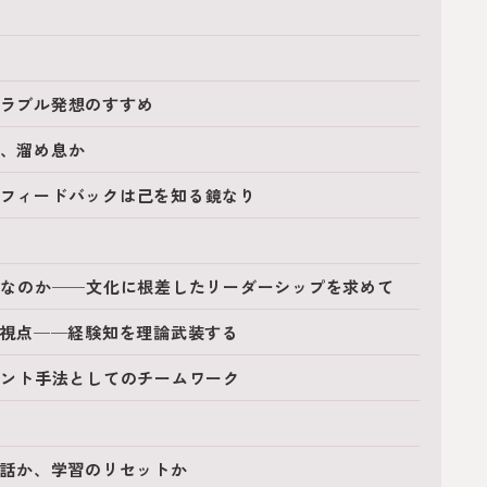
バラブル発想のすすめ
か、溜め息か
とフィードバックは己を知る鏡なり
双子なのか──文化に根差したリーダーシップを求めて
める視点──経験知を理論武装する
ジメント手法としてのチームワーク
対話か、学習のリセットか